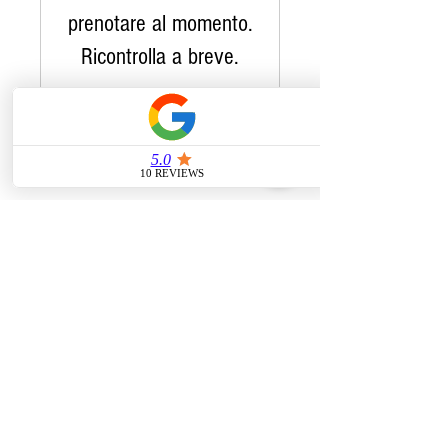
prenotare al momento.
Ricontrolla a breve.
Address
Via Donato Bramante, 77
Urbino, PU, Italia
We Accept
Contact Us
bramantesuites@gmail.com
Tel:
3792178870