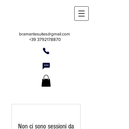
Bramante Suites
Holiday Apartments in Urbino
bramantesuites@gmail.com
+39
3792178870
Non ci sono sessioni da